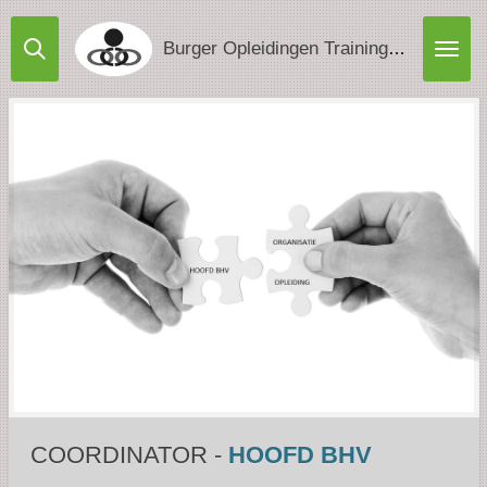
Ga
direct
Burger Opleidingen Trainingen & Advies
naar
de
hoofdinhoud
COORDINATOR -
HOOFD BHV