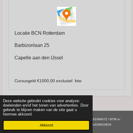
Locatie BCN Rotterdam
Barbizonlaan 25
Capelle aan den IJssel
Cursusgeld €1000,00 exclusief. btw
Deze website gebruikt cookies voor analyse-
doeleinden en/of het tonen van advertenties. Door
gebruik te blijven maken van de site gaat u
hiermee akkoord.
Burger Opleidingen Trainingen & Advies / KVK ROTTERDAM: 63388472 / BTW nr:
235971354B01 / IBAN: NL26KNAB0255686684/ BTW-ID NL001638820B28
Akkoord